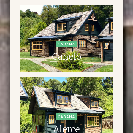
CABAÑA
Canelo
CABAÑA
Alerce