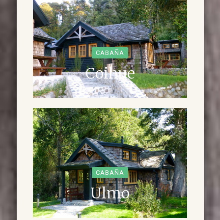
CABAÑA
Coihue
CABAÑA
Ulmo