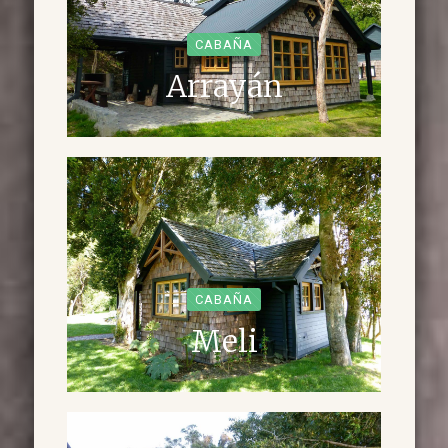
CABAÑA
Arrayán
CABAÑA
Meli